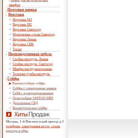
Замки для металлических
шкафов
Почтовые ящики
Верстаки
Верстаки МЗ
Верстаки ВП
Верстаки Святогор
Монтажные столы Святогор
Верстаки Левша
Верстаки СВК
Тиски
Производственная мебель
Стойки инструм. Левша
Стойки инструм. Святогор
Шкафы инструментальные
Тележки тумбы инструм.
Сейфы
Взломостойкие сейфы
Сейфы с электронным замком
Сейф с купюроприемником
Огнестойкие SAFEGUARD
Депозитные СБД
Биометрические сейфы
Москва, 1-й Институтский проезд д.3
телефоны, электронная почта, схема
проезда в офис