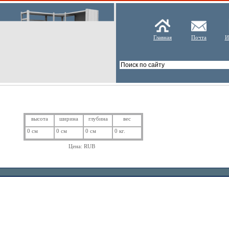
Главная
Почта
И
высота
ширина
глубина
вес
0 см
0 см
0 см
0 кг.
Цена:
RUB