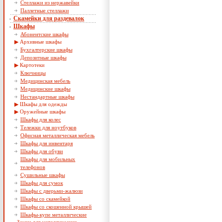
Стеллажи из нержавейки
Паллетные стеллажи
Скамейки для раздевалок
Шкафы
Абонентские шкафы
Архивные шкафы
Бухгалтерские шкафы
Депозитные шкафы
Картотеки
Ключницы
Медицинская мебель
Медицинские шкафы
Нестандартные шкафы
Шкафы для одежды
Оружейные шкафы
Шкафы для колес
Тележки для ноутбуков
Офисная металлическая мебель
Шкафы для инвентаря
Шкафы для обуви
Шкафы для мобильных
телефонов
Сушильные шкафы
Шкафы для сумок
Шкафы с дверьми-жалюзи
Шкафы со скамейкой
Шкафы со скошенной крышей
Шкафы-купе металлические