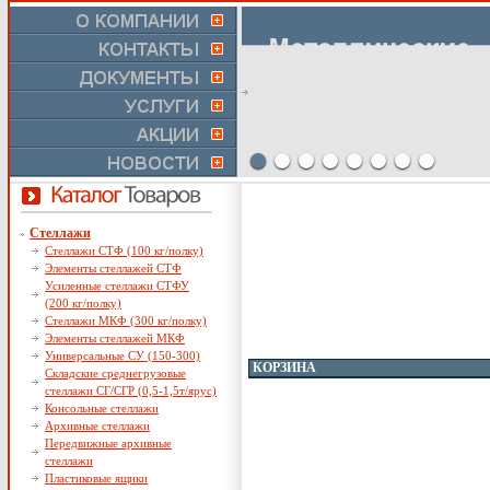
Стеллажи
Стеллажи СТФ (100 кг/полку)
Элементы стеллажей СТФ
Усиленные стеллажи СТФУ
(200 кг/полку)
Стеллажи МКФ (300 кг/полку)
Элементы стеллажей МКФ
Универсальные СУ (150-300)
КОРЗИНА
Складские среднегрузовые
стеллажи СГ/СГР (0,5-1,5т/ярус)
Консольные стеллажи
Архивные стеллажи
Передвижные архивные
стеллажи
Пластиковые ящики